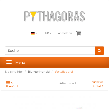
EUR
Anmelden
Toggle
Menü
navigation
Sie sind hier:
Blumenhandel
Vorteilscard
nächster
Zur
Artikel 1 von 2
Übersicht
Artikel